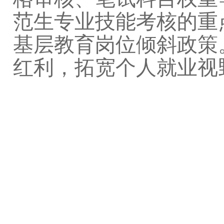
范生专业技能考核的重
基层教育岗位倾斜政策
红利，拓宽
个人
就业视