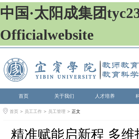
中国·太阳成集团tyc23
Officialwebsite
首页
关于我们
人才培养
首页
>
员工工作
>
员工管理
>
正文
精准赋能启新程 多维护