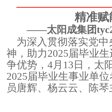
——————————
精准赋
——
太阳成集团tyc2
为深入贯彻落实党中
神，助力
2025届毕业生
争
优势
，
4月13日，太阳成
2025届毕业生事业单
员
唐辉、杨云云、陈琴