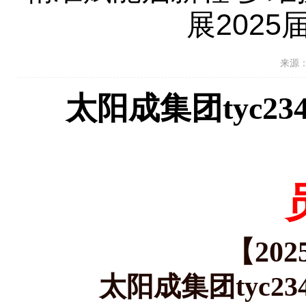
展202
来源：
太阳成集团tyc234
【
20
太阳成集团tyc234