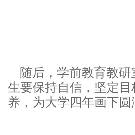
随后，
学前教育教研
生要保持自信，坚定目
养，为大学四年画下圆