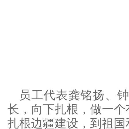
员工
代表龚铭扬、
长，向下扎根，做一个
扎根边疆建设，到祖国