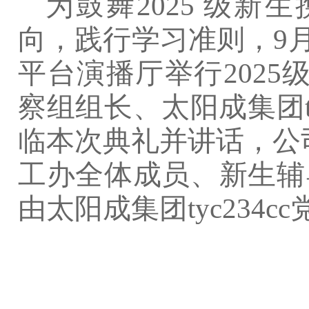
为鼓舞
2025 级
向，践行学习准则
，
9
平台演播厅
举行
202
察组组长、
太阳成集团ty
临本次典礼
并讲话
，公
工办全体成员
、
新生辅
由太阳成集团tyc234