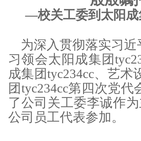
—
校关工委到
太阳成集
为深入贯彻落实习近
习领会太阳成集团tyc2
成集团tyc234cc、艺
团tyc234cc
第四次党代
了公司
关工委李诚作为主
公司员工代表参加。