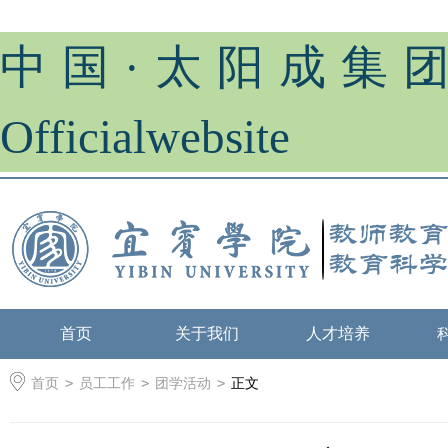
中国·太阳成集团tyc
Officialwebsite
首页
关于我们
人才培养
首页
>
员工工作
>
团学活动
>
正文