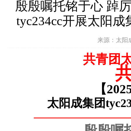
殷殷嘱托铭于心 踔
tyc234cc开展太阳
来源：太阳成集
共青团太
【
20
太阳成集团tyc23
————————
殷殷嘱