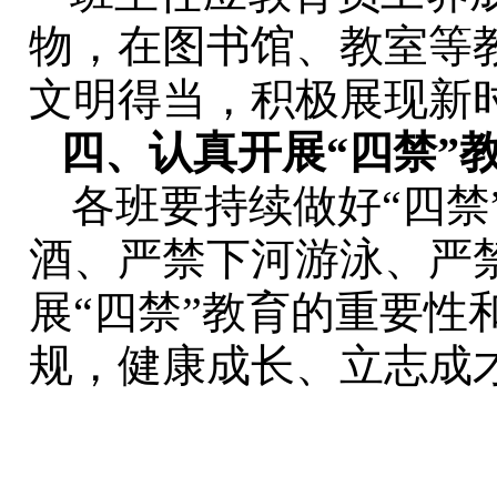
物，在图书馆、教室等
文明得当，积极展现新
四、认真开展
“四禁”
各班要持续做好
“四
酒、严禁下河游泳、严
展“四禁”教育的重要
规，健康成长、立志成