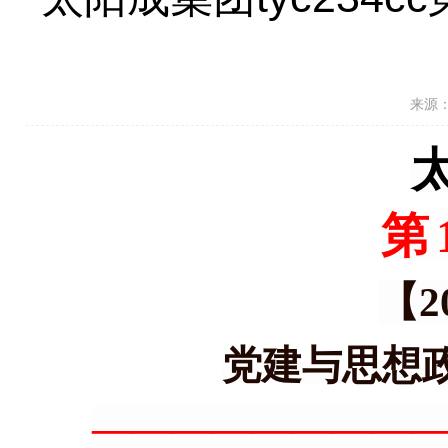
来源：
太
第
【
2
党建与思想
—————————