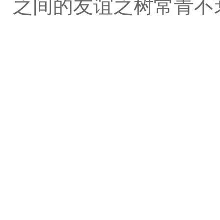
之间的友谊之树常青不