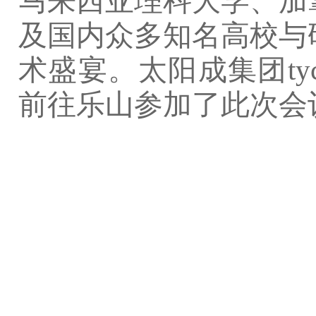
马来西亚理科大学、加
及国内众多知名高校与
术盛宴。
太阳成集团tyc2
前往乐山参加
了此次
会