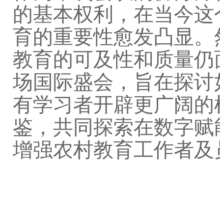
的基本权利，在当今这
育的重要性愈发凸显。
教育的可及性和质量仍
场国际盛会，旨在探讨
有学习者开辟更广阔的
鉴，共同探索在数字赋
增强农村教育工作者及