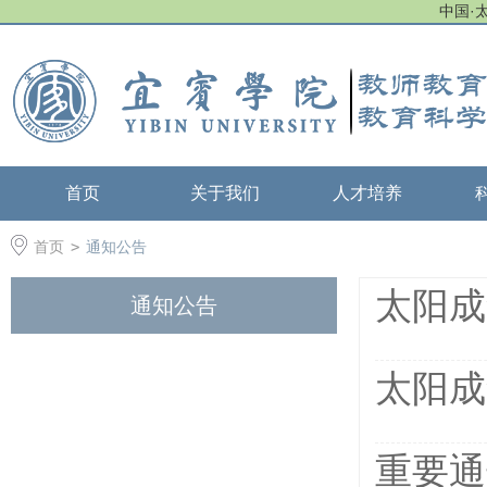
中国·太阳
首页
关于我们
人才培养
首页
>
通知公告
太阳成集
通知公告
太阳成集
重要通