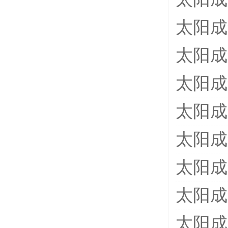
太阳成
太阳成
太阳成
太阳成
太阳成
太阳成
太阳成
太阳成