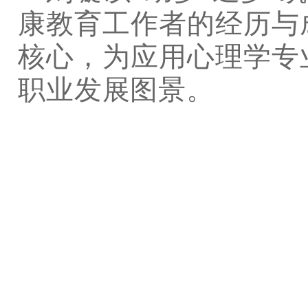
康教育工作者
的
经历与
核心，为
应用
心理学专
职业发展图景
。