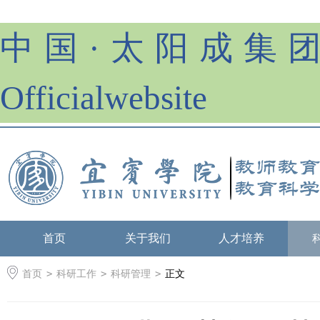
中国·太阳成集团tyc
Officialwebsite
首页
关于我们
人才培养
首页
>
科研工作
>
科研管理
>
正文