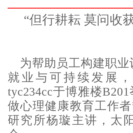
——————————
“但行耕耘 莫问
为
帮助员工构建职业
就业与可持续发展
tyc234cc于博雅楼
做心理健康教育工作者
研究所杨璇主讲，太阳成