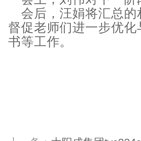
会后，
汪娟
将
汇总
的
督促老师们
进一步优化
书等工作。