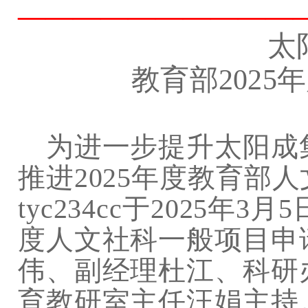
——————————
太
教育部
202
为
进一步
提升太阳成集
推进
2025年度教育部
tyc234cc
于
2025年3月5
度人文社科一般项目申
伟、副经理杜江、
科研
育教研室主任
汪娟主持