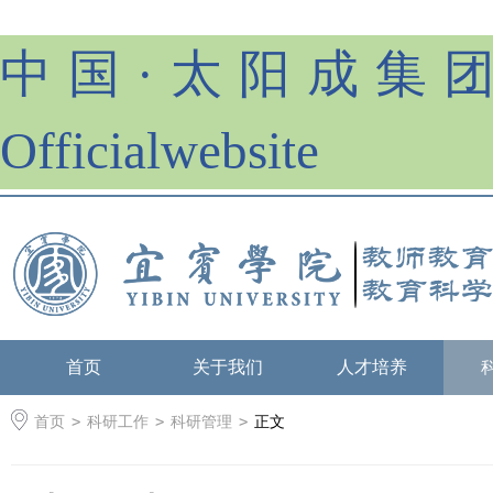
中国·太阳成集团tyc
Officialwebsite
首页
关于我们
人才培养
首页
>
科研工作
>
科研管理
>
正文